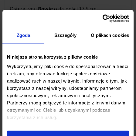
Ostrze typu
Bowie
o długości 17.5 cm
charakteryzuje się imponującym kształtem, który
doskonale sprawdza się zarówno przy
precyzyjnym cięciu, jak i przy zadaniach
Zgoda
Szczegóły
O plikach cookies
wymagających większej siły, takich jak rąbanie czy
przebijanie.
Niniejsza strona korzysta z plików cookie
Wszechstronna Użyteczność
Wykorzystujemy pliki cookie do spersonalizowania treści
i reklam, aby oferować funkcje społecznościowe i
Cold Steel Bushman to więcej niż tylko nóż. Jego
analizować ruch w naszej witrynie. Informacje o tym, jak
pusta w środku, otwarta z tyłu rękojeść stanowi
korzystasz z naszej witryny, udostępniamy partnerom
genialne rozwiązanie, pozwalające na
szybkie
społecznościowym, reklamowym i analitycznym.
przekształcenie noża we włócznię
poprzez
Partnerzy mogą połączyć te informacje z innymi danymi
nasadzenie go na odpowiednie drzewce. Ta
otrzymanymi od Ciebie lub uzyskanymi podczas
funkcja znacząco rozszerza jego zastosowanie w
korzystania z ich usług.
terenie, od polowania po obronę.