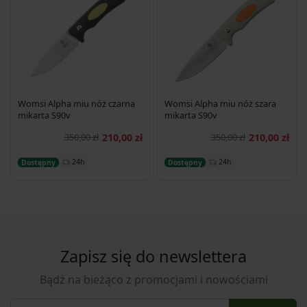
Womsi Alpha miu nóż czarna
Womsi Alpha miu nóż szara
mikarta S90v
mikarta S90v
350,00 zł
210,00 zł
350,00 zł
210,00 zł
Dodaj do koszyka
Dodaj do koszyka
24h
24h
Dostępny
Dostępny
Zapisz się do newslettera
Bądź na bieżąco z promocjami i nowościami