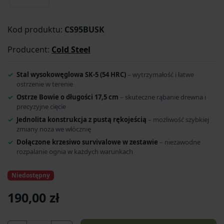
Kod produktu:
CS95BUSK
Producent:
Cold Steel
Stal wysokowęglowa SK-5 (54 HRC)
– wytrzymałość i łatwe
ostrzenie w terenie
Ostrze Bowie o długości 17,5 cm
– skuteczne rąbanie drewna i
precyzyjne cięcie
Jednolita konstrukcja z pustą rękojeścią
– możliwość szybkiej
zmiany noża we włócznię
Dołączone krzesiwo survivalowe w zestawie
– niezawodne
rozpalanie ognia w każdych warunkach
Niedostępny
190,00 zł