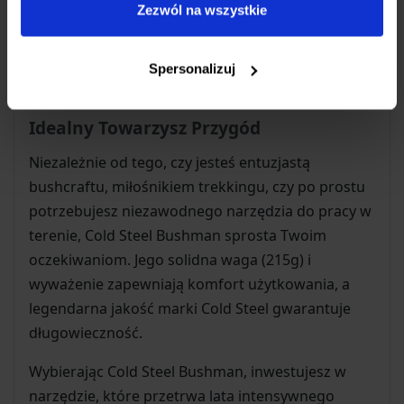
Dodatkowo, w komplecie z nożem otrzymujesz
Zezwól na wszystkie
krzesiwo
, co czyni go gotowym zestawem do
rozpalania ognia w każdych warunkach –
Spersonalizuj
kluczowa umiejętność survivalowa.
Idealny Towarzysz Przygód
Niezależnie od tego, czy jesteś entuzjastą
bushcraftu, miłośnikiem trekkingu, czy po prostu
potrzebujesz niezawodnego narzędzia do pracy w
terenie, Cold Steel Bushman sprosta Twoim
oczekiwaniom. Jego solidna waga (215g) i
wyważenie zapewniają komfort użytkowania, a
legendarna jakość marki Cold Steel gwarantuje
długowieczność.
Wybierając Cold Steel Bushman, inwestujesz w
narzędzie, które przetrwa lata intensywnego