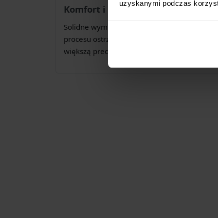
uzyskanymi podczas korzysta
Komfort i Stabilność
Solidne wymiary i waga kamienia Taidea Gla
procesu ostrzenia. Szklana podstawa stanowi 
większą precyzję i bezpieczeństwo pracy.