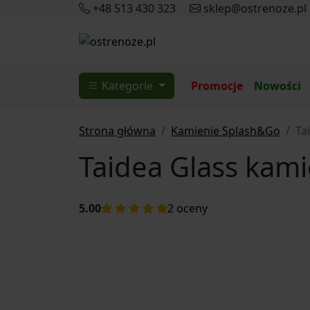
+48 513 430 323
sklep@ostrenoze.pl
Kategorie
Promocje
Nowości
Strona główna
Kamienie Splash&Go
Ta
Taidea Glass kami
5.00
2
oceny