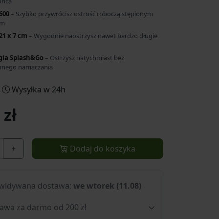
ońca
600
– Szybko przywrócisz ostrość roboczą stępionym
om
21 x 7 cm
– Wygodnie naostrzysz nawet bardzo długie
gia Splash&Go
– Ostrzysz natychmiast bez
nnego namaczania
Wysyłka w 24h
 zł
+
Dodaj do koszyka
widywana dostawa:
we wtorek (11.08)
awa za darmo od 200 zł