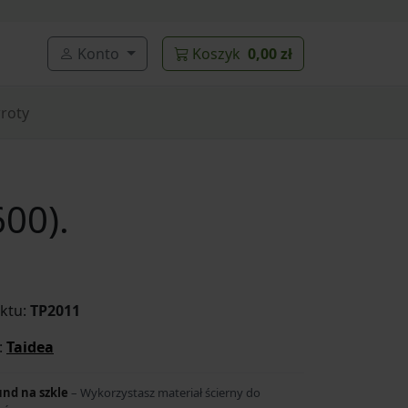
Konto
Koszyk
0,00 zł
roty
00).
ktu:
TP2011
:
Taidea
und na szkle
– Wykorzystasz materiał ścierny do