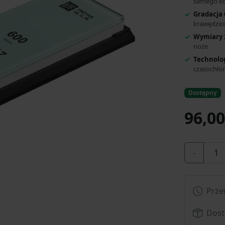
samego k
Gradacja 
krawędzi
Wymiary 
noże
Technolo
czasochło
Dostępny
96,00
-
Prze
Dost