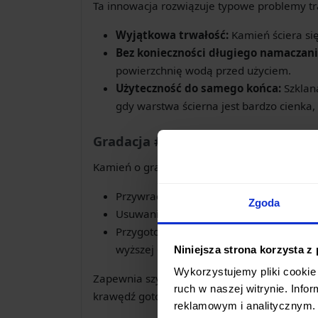
Ta innowacja rozwiązuje typowe problemy t
Wyjątkowa trwałość:
Kamień ściera się
Bez konieczności długiego namaczani
powierzchnię wodą przed użyciem.
Użyteczność do samego końca:
Szklan
gdy warstwa ścierna jest bardzo cienka,
Gradacja #600 - Idealna Równowa
Kamień o gradacji #600 (średnioziarnisty) t
Przywracania ostrości umiarkowanie s
Zgoda
Usuwania niewielkich wyszczerbień.
Przygotowania krawędzi tnącej do dals
wyższej gradacji.
Niniejsza strona korzysta z
Wykorzystujemy pliki cookie 
Zapewnia szybkie i efektywne usunięcie mate
ruch w naszej witrynie. Inf
krawędź gotową do pracy lub dalszego wyko
reklamowym i analitycznym. 