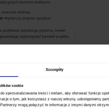
radycyjnych kamieni wodnych:
 znacznie wolniej.
a:
Wystarczy jedynie spryskać
a podstawa zapobiega pękaniu, nawet
 pozwalając wykorzystać kamień w pełni.
ga
o doskonały wybór do:
tępionym krawędziom.
Szczegóły
zego etapu polerowania na kamieniach o
 plików cookie
do spersonalizowania treści i reklam, aby oferować funkcje sp
riału, jednocześnie pozostawiając
ormacje o tym, jak korzystasz z naszej witryny, udostępniamy p
ńczenia.
Partnerzy mogą połączyć te informacje z innymi danymi otrzym