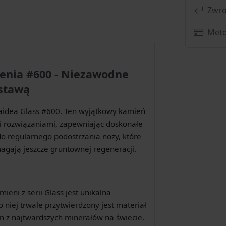
Zwro
Meto
zenia #600 - Niezawodne
dstawą
Taidea Glass #600. Ten wyjątkowy kamień
i rozwiązaniami, zapewniając doskonałe
do regularnego podostrzania noży, które
magają jeszcze gruntownej regeneracji.
eni z serii Glass jest unikalna
niej trwale przytwierdzony jest materiał
en z najtwardszych minerałów na świecie.