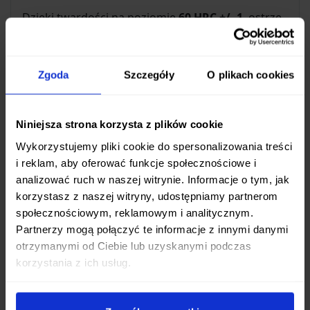
Dzięki twardości na poziomie
60 HRC +/- 1
, ostrze
jest nie tylko ostre, ale także wytrzymałe na
tępienie, co minimalizuje potrzebę częstego
ostrzenia.
Zgoda
Szczegóły
O plikach cookies
Idealny do precyzyjnych zadań
Niniejsza strona korzysta z plików cookie
Długość ostrza wynosząca 15 cm czyni ten nóż
Wykorzystujemy pliki cookie do spersonalizowania treści
niezwykle poręcznym i łatwym w
i reklam, aby oferować funkcje społecznościowe i
manewrowaniu
. Jest to idealny wybór do:
analizować ruch w naszej witrynie. Informacje o tym, jak
korzystasz z naszej witryny, udostępniamy partnerom
Krojenia i siekania małych warzyw, takich jak
społecznościowym, reklamowym i analitycznym.
rzodkiewki czy oliwki.
Partnerzy mogą połączyć te informacje z innymi danymi
Przygotowywania cytrusów i innych owoców.
otrzymanymi od Ciebie lub uzyskanymi podczas
Precyzyjnego krojenia w kostkę, np.
korzystania z ich usług.
marchewki.
Porcjowania małego pieczywa.