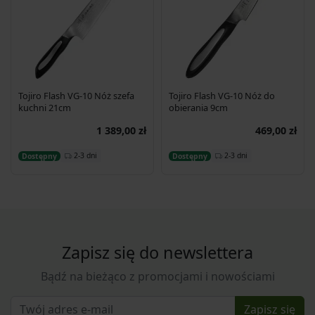
Tojiro Flash VG-10 Nóż szefa
Tojiro Flash VG-10 Nóż do
kuchni 21cm
obierania 9cm
1 389,00 zł
469,00 zł
Dodaj do koszyka
Dodaj do koszyka
2-3 dni
2-3 dni
Dostępny
Dostępny
Zapisz się do newslettera
Bądź na bieżąco z promocjami i nowościami
Zapisz się