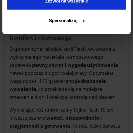
Zezwól na wszystkie
Jego rozmiar docenią zwłaszcza osoby, które
preferują mniejsze, bardziej kontrolowane
Spersonalizuj
narzędzia pracy w kuchni.
Komfort i równowaga
Ergonomiczna rękojeść serii Flash, wykonana z
wytrzymałego materiału kompozytowego,
zapewnia
pewny chwyt i wygodę użytkowania
nawet podczas długotrwałej pracy. Optymalna
waga noża (~140 g) gwarantuje
doskonałe
wyważenie
, co przekłada się na mniejsze
zmęczenie dłoni i większą kontrolę nad cięciem.
Wybierając nóż uniwersalny Tojiro Flash 15 cm,
inwestujesz w
trwałość, niezawodność i
przyjemność z gotowania
. To nóż, który sprosta